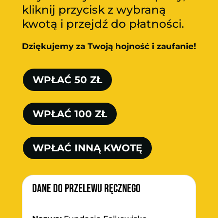
kliknij przycisk z wybraną
kwotą i przejdź do płatności.
Dziękujemy za Twoją hojność i zaufanie!
WPŁAĆ 50 ZŁ
WPŁAĆ 100 ZŁ
WPŁAĆ INNĄ KWOTĘ
Dane do przelewu ręcznego