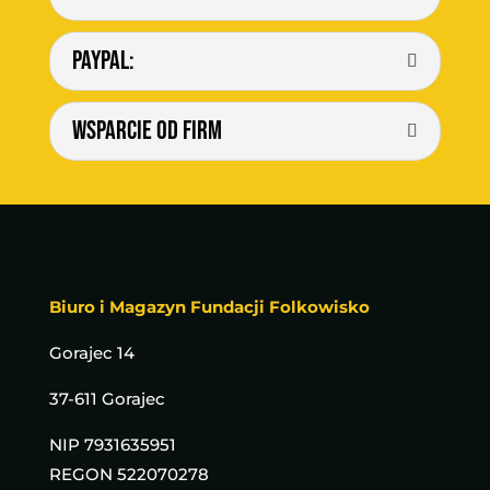
PAYPAL:
Wsparcie od firm
Biuro i Magazyn Fundacji Folkowisko
Gorajec 14
37-611 Gorajec
NIP
7931635951
REGON
522070278