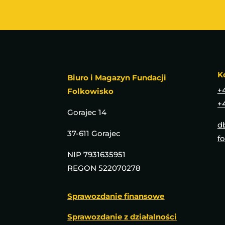
K
Biuro i Magazyn Fundacji
+
Folkowisko
+
Gorajec 14
d
37-611 Gorajec
f
NIP
7931635951
REGON
522070278
Sprawozdanie finansowe
Sprawozdanie z działalności