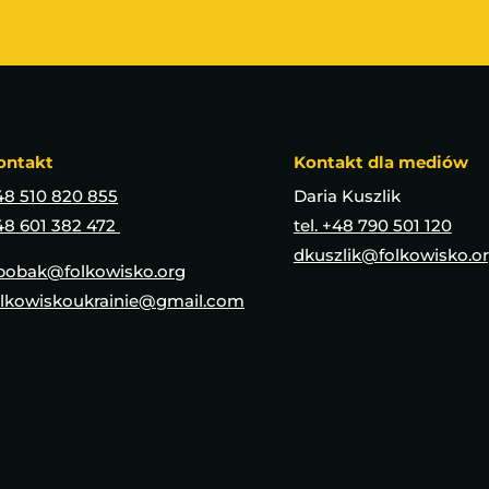
ontakt
Kontakt dla mediów
48 510 820 855
Daria Kuszlik
48 601 382 472
tel. +48 790 501 120
dkuszlik@folkowisko.o
bobak@folkowisko.org
olkowiskoukrainie@gmail.com