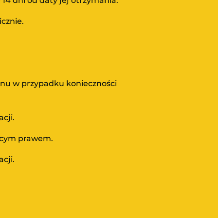
14 dni od daty jej otrzymania.
cznie.
inu w przypadku konieczności
cji.
jącym prawem.
cji.