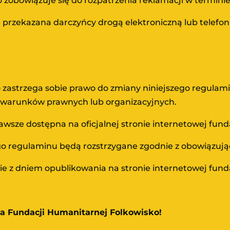
zobowiązuje się do rozpatrzenia reklamacji w terminie 
 przekazana darczyńcy drogą elektroniczną lub telefoni
 zastrzega sobie prawo do zmiany niniejszego regulam
ę warunków prawnych lub organizacyjnych.
awsze dostępna na oficjalnej stronie internetowej funda
szego regulaminu będą rozstrzygane zgodnie z obowiązu
ie z dniem opublikowania na stronie internetowej funda
la Fundacji Humanitarnej Folkowisko!